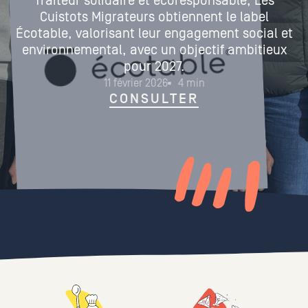
Traiteur solidaire et écoresponsable, Les
Cuistots Migrateurs obtiennent le label
Écotable, valorisant leur engagement social et
environnemental, avec un objectif ambitieux
pour 2027.
11 février 2026
4 min
CONSULTER