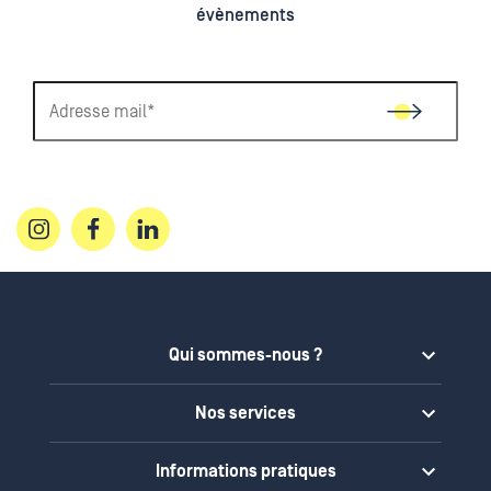
évènements
Qui sommes-nous ?
Notre mission
Nos services
Nos engagements
À la carte
Notre équipe
Informations pratiques