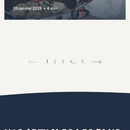
09 janvier 2026 • 4 min
1
2
3
4
...
5